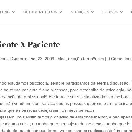
TTING
OUTROS MÉTODOS
SERVIÇOS
CURSOS
iente X Paciente
Daniel Gabarra
|
set 23, 2009
|
blog
,
relação terapêutica
|
0 Comentári
do estudamos psicologia, sempre participamos da eterna discussão: “
ica ao termo paciente é que a pessoa, para o trabalho da psicologia,
tervenção do profissional*. Ele tem de ser sujeito ativo da sua melhor
ue não vendemos um serviço que as pessoas querem, e sim precisa p
aria que as pessoas desejassem os meus serviços.
jassem, pois assim temos o objetivo de estarmos melhor, e não apena
je alguma coisa, eu tenho quer ser sujeito desse desejo, tenho que b
rtante do que definir que termo vamos usar, essa discussão é import