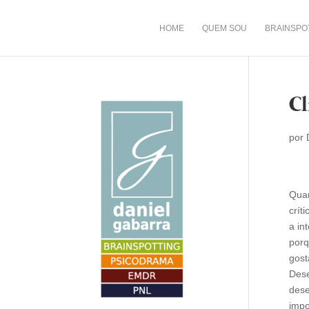
HOME
QUEM SOU
BRAINSPO
Cl
por
Quan
crít
a in
porq
gost
Dese
dese
impo