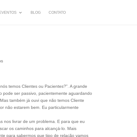
EVENTOS
BLOG
CONTATO
os
nós temos Clientes ou Pacientes?”. A grande
 não pode ser passivo, pacientemente aguardando
a. Mas também já ouvi que não temos Cliente
or não estarem bem. Eu particularmente
s nos livrar de um problema. E para que eu
uscar os caminhos para alcançá-lo. Mais
ante para sabermos que tipo de relação vamos