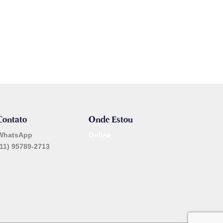
Contato
Onde Estou
WhatsApp
Online
(11) 95789-2713
_______________________