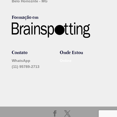
Belo Horioznte - MG
Formação em
Contato
Onde Estou
WhatsApp
Online
(11) 95789-2713
_______________________