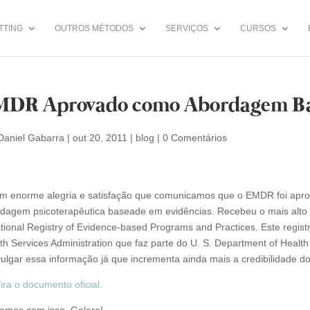
TTING
OUTROS MÉTODOS
SERVIÇOS
CURSOS
MDR Aprovado como Abordagem Ba
Daniel Gabarra
|
out 20, 2011
|
blog
|
0 Comentários
m enorme alegria e satisfação que comunicamos que o EMDR foi ap
dagem psicoterapêutica baseade em evidências. Recebeu o mais alto
tional Registry of Evidence-based Programs and Practices. Este regis
th Services Administration que faz parte do U. S. Department of Hea
vulgar essa informação já que incrementa ainda mais a credibilidade d
ira o documento oficial.