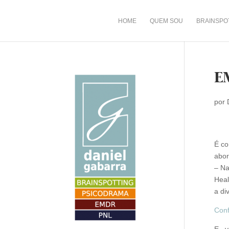
HOME
QUEM SOU
BRAINSPO
E
por
É co
abor
– Na
Heal
a di
Conf