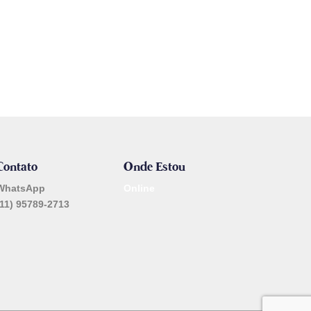
Contato
Onde Estou
WhatsApp
Online
(11) 95789-2713
_______________________