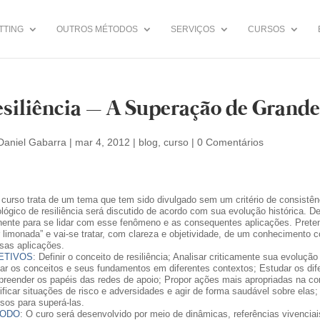
TTING
OUTROS MÉTODOS
SERVIÇOS
CURSOS
siliência – A Superação de Grand
Daniel Gabarra
|
mar 4, 2012
|
blog
,
curso
|
0 Comentários
 curso trata de um tema que tem sido divulgado sem um critério de consistênc
ológico de resiliência será discutido de acordo com sua evolução histórica. 
inente para se lidar com esse fenômeno e as consequentes aplicações. Preten
r limonada” e vai-se tratar, com clareza e objetividade, de um conhecimento
rsas aplicações.
ETIVOS
: Definir o conceito de resiliência; Analisar criticamente sua evolução
car os conceitos e seus fundamentos em diferentes contextos; Estudar os difer
reender os papéis das redes de apoio; Propor ações mais apropriadas na cons
tificar situações de risco e adversidades e agir de forma saudável sobre ela
rsos para superá-las.
ODO
: O curo será desenvolvido por meio de dinâmicas, referências vivenciais