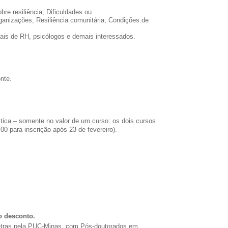
bre resiliência; Dificuldades ou
rganizações; Resiliência comunitária; Condições de
onais de RH, psicólogos e demais interessados.
onte.
tica – somente no valor de um curso: os dois cursos
,00 para inscrição após 23 de fevereiro).
o desconto.
tras pela PUC-Minas, com Pós-doutorados em