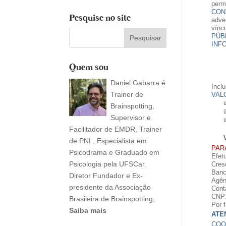
permi
CON
Pesquise no site
adve
vínc
PÚB
INF
Quem sou
Daniel Gabarra é
Inclu
Trainer de
VAL
Brainspotting,
Supervisor e
Facilitador de EMDR, Trainer
de PNL, Especialista em
PAR
Psicodrama e Graduado em
Efet
Psicologia pela UFSCar.
Cres
Banc
Diretor Fundador e Ex-
Agên
presidente da Associação
Cont
CNP
Brasileira de Brainspotting,
Por 
Saiba mais
ATE
COO