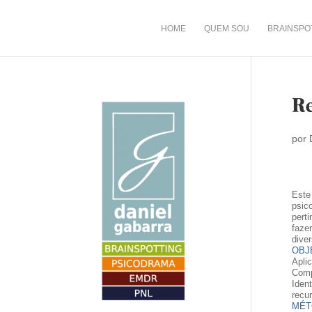
HOME
QUEM SOU
BRAINSPO
Re
por
Este
psic
pert
faze
dive
OBJ
Apli
Comp
Iden
recu
MÉT