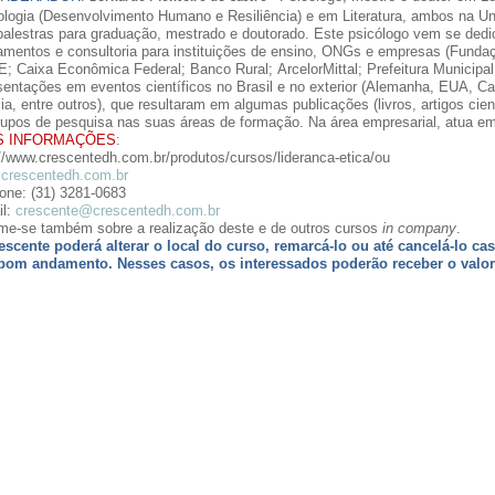
ologia (Desenvolvimento Humano e Resiliência) e em Literatura, ambos na
Un
palestras para graduação, mestrado e doutorado. Este psicólogo vem se dedica
namentos e consultoria para instituições de ensino, ONGs e empresas (Fu
; Caixa Econômica Federal; Banco Rural;
ArcelorMittal
; Prefeitura Municip
sentações em eventos científicos no Brasil e no exterior (Alemanha, EUA, Ca
ia, entre outros), que resultaram em algumas publicações (livros, artigos cien
rupos de pesquisa nas suas áreas de formação. Na área empresarial, atua em
S INFORMAÇÕES
:
://www.crescentedh.com.br/produtos/cursos/lideranca-etica/ou
crescentedh.com.br
fone: (31) 3281-0683
il
:
crescente@crescentedh.com.br
rme-se também sobre a realização deste e de outros cursos
in
company
.
escente poderá alterar o local do curso, remarcá-lo ou até cancelá-lo c
bom andamento. Nesses casos, os interessados poderão receber o valor 