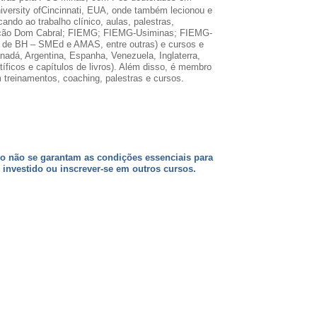
iversity
of
Cincinnati, EUA, onde também lecionou e
ndo ao trabalho clínico, aulas, palestras,
ndação Dom Cabral; FIEMG; FIEMG-Usiminas; FIEMG-
al de BH –
SMEd
e AMAS, entre outras) e cursos e
nadá, Argentina, Espanha, Venezuela, Inglaterra,
tíficos e capítulos de livros). Além disso, é membro
 treinamentos, coaching, palestras e cursos.
aso não se garantam as condições essenciais para
investido ou inscrever-se em outros cursos.