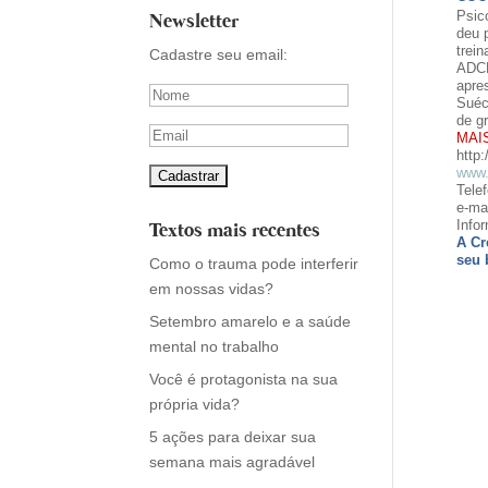
Psic
Newsletter
deu 
trei
Cadastre seu email:
ADCE
apre
Suéc
de g
MAI
http
www.
Tele
e-ma
Info
Textos mais recentes
A Cr
seu 
Como o trauma pode interferir
em nossas vidas?
Setembro amarelo e a saúde
mental no trabalho
Você é protagonista na sua
própria vida?
5 ações para deixar sua
semana mais agradável