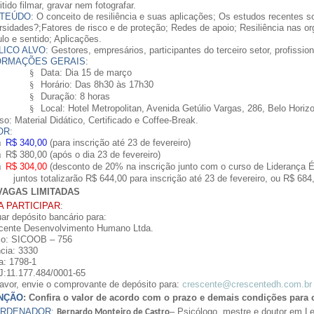
tido filmar, gravar nem fotografar.
TEÚDO
: O conceito de resiliência e suas aplicações; Os estudos recentes so
rsidades
?;
Fatores de risco e de proteção; Redes de apoio; Resiliência nas o
ulo e sentido;
Aplicações
.
LICO ALVO
: Gestores, empresários, participantes do terceiro setor, profissi
ORMAÇÕES GERAIS
:
§
Data: Dia 15 de março
§
Horário: Das 8h30 às 17h30
§
Duração: 8 horas
§
Local: Hotel
Metropolitan
, Avenida Getúlio Vargas, 286, Belo Horiz
so: Material Didático, Certificado e
Coffee
-Break.
OR
:
ü
R$ 340,00
(para inscrição até 23 de fevereiro)
ü
R$ 380,00 (após o dia 23 de fevereiro)
ü
R$ 304,00
(desconto de 20% na inscrição junto com o curso de Liderança É
juntos totalizarão R$ 644,00 para inscrição até 23 de fevereiro, ou R$ 684
VAGAS LIMITADAS
A PARTICIPAR
:
uar depósito bancário para:
cente Desenvolvimento Humano Ltda.
o: SICOOB – 756
cia: 3330
a: 1798-1
J:
11.177.484/0001-65
favor, envie o comprovante de depósito para:
crescente@crescentedh.com.br
NÇÃO
: Confira o valor de acordo com o prazo e demais condições para 
RDENADOR
:
–
Psicólogo, mestre e doutor
em Le
Bernardo Monteiro de Castro