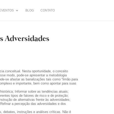
EVENTOS
BLOG
CONTATO
es Adversidades
ia conceitual. Nesta oportunidade, o conceito
Desse modo, pode-se apresentar a metodologia
de-se afastar as banalizações tais como “limão para
 complexo e importante, bem como apontar para suas
 histórica; Informar sobre as tendências atuais;
entes tipos de fatores de risco e de proteção;
trução de alternativas frente às adversidades;
s; Refinar a percepção das adversidades e dos
, debates, instruções e análises críticas. Não é