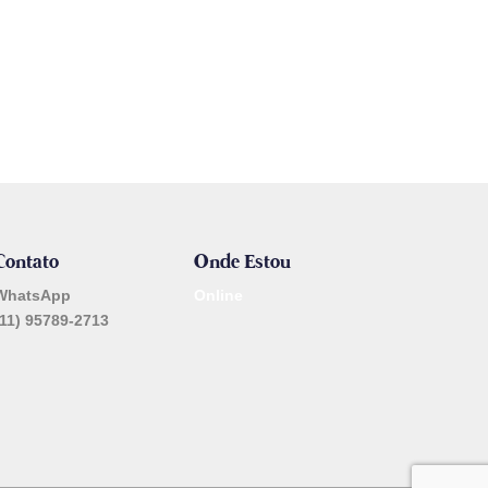
Contato
Onde Estou
WhatsApp
Online
(11) 95789-2713
_______________________