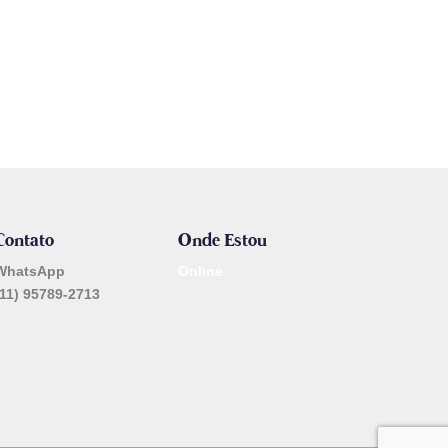
Contato
Onde Estou
WhatsApp
Online
(11) 95789-2713
_______________________