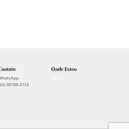
Contato
Onde Estou
WhatsApp
Online
(11) 95789-2713
_______________________