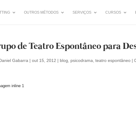
TTING
OUTROS MÉTODOS
SERVIÇOS
CURSOS
upo de Teatro Espontâneo para D
Daniel Gabarra
|
out 15, 2012
|
blog
,
psicodrama
,
teatro espontâneo
|