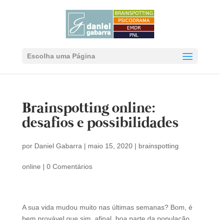
Escolha uma Página
Brainspotting online:
desafios e possibilidades
por
Daniel Gabarra
|
maio 15, 2020
|
brainspotting
online
|
0 Comentários
A sua vida mudou muito nas últimas semanas? Bom, é
bem provável que sim, afinal, boa parte da população