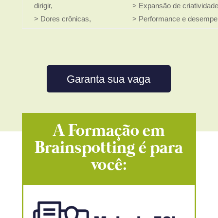
dirigir,
> Expansão de criatividade
> Dores crônicas,
> Performance e desempe
Garanta sua vaga
A Formação em
Brainspotting é para
você: